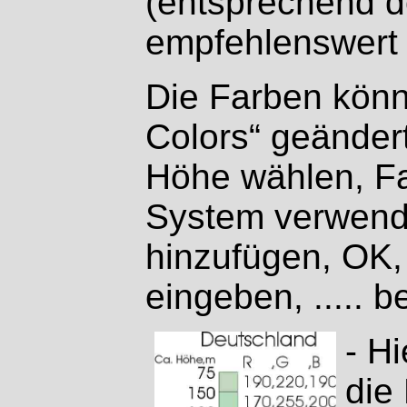
(entsprechend d
empfehlenswert 
Die Farben kön
Colors“ geänder
Höhe wählen, Fa
System verwend
hinzufügen, OK
eingeben, ..... 
- H
die