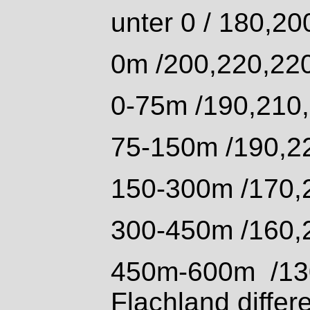
unter 0 / 180,20
0m /200,220,22
0-75m /190,210
75-150m /190,2
150-300m /170,
300-450m /160,
450m-600m /130
Flachland differ