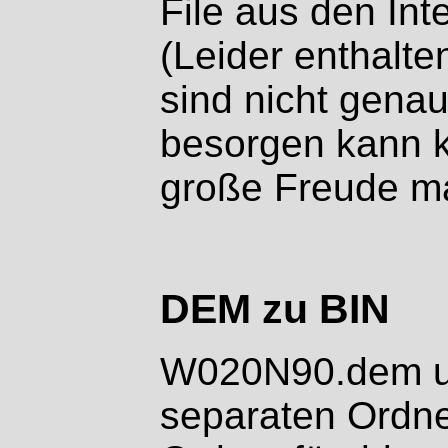
File aus den In
(Leider enthalte
sind nicht gena
besorgen kann k
große Freude m
DEM zu BIN
W020N90.dem und
separaten Ordne