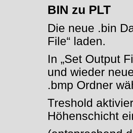
BIN zu PLT
Die neue .bin Dat
File“ laden.
In „Set Output F
und wieder neue
.bmp Ordner wä
Treshold aktivie
Höhenschicht e