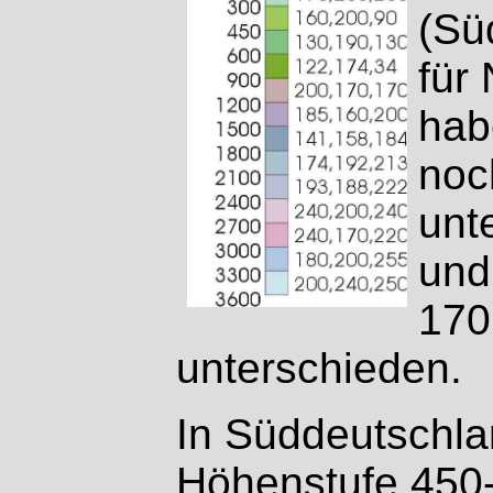
(Sü
für
hab
noc
unt
und
170
unterschieden.
In Süddeutschla
Höhenstufe 450