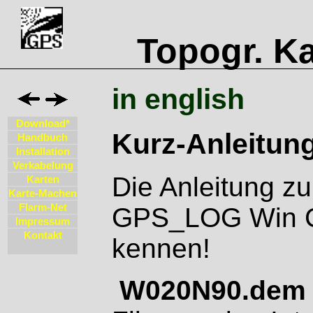
Topogr. Ka
in english
Download*
Kurz-Anleitun
Handbuch
Installation
Verkabelung
Die Anleitung 
Karten
Karte-Machen
Flarm-Net
GPS_LOG Win C
Impressum
Kontakt
kennen!
W020N90.dem