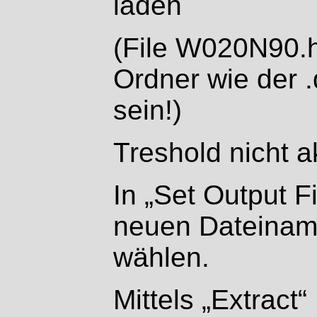
laden
(File W020N90.h
Ordner wie der 
sein!)
Treshold nicht ak
In „Set Output Fi
neuen Dateiname
wählen.
Mittels „Extract