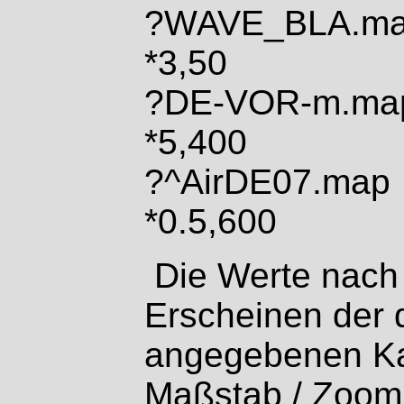
?WAVE_BLA.m
*3,50
?DE-VOR-m.ma
*5,400
?^AirDE07.map
*0.5,600
Die Werte nach 
Erscheinen der 
angegebenen Ka
Maßstab / Zoom