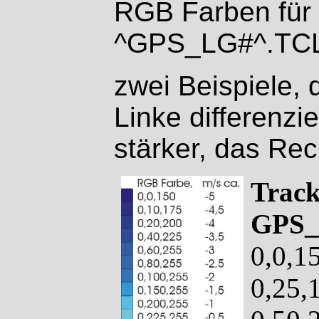
RGB Farben für 
^GPS_LG#^.TCL
zwei Beispiele, 
Linke differenz
stärker, das Rec
Track
GPS_
0,0,1
0,25,