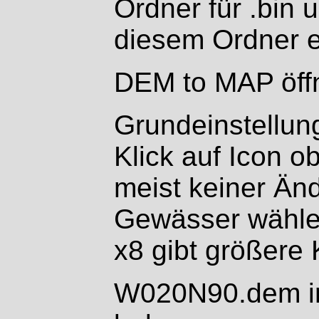
Ordner für .bin 
diesem Ordner er
DEM to MAP öff
Grundeinstellun
Klick auf Icon o
meist keiner Än
Gewässer wählen
x8 gibt größere 
W020N90.dem in 